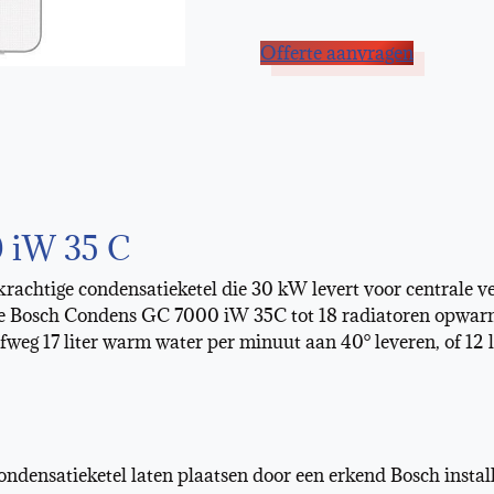
Offerte aanvragen
 iW 35 C
achtige condensatieketel die 30 kW levert voor centrale v
e Bosch Condens GC 7000 iW 35C tot 18 radiatoren opwarm
fweg 17 liter warm water per minuut aan 40° leveren, of 12 l
ensatieketel laten plaatsen door een erkend Bosch instal