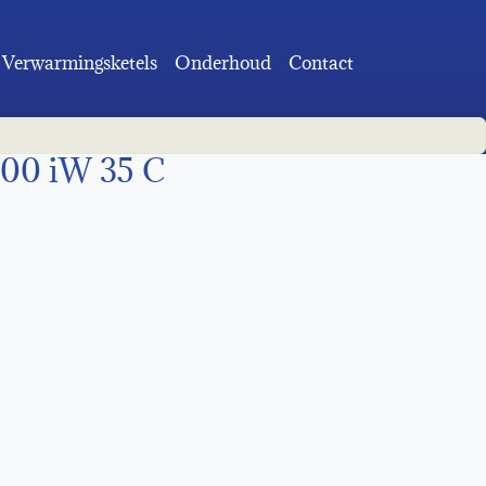
Verwarmingsketels
Onderhoud
Contact
densatieketel Bosch
00 iW 35 C