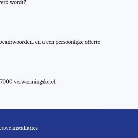
everd wordt?
 beantwoorden, en u een persoonlijke offerte
s 7000 verwarmingsketel.
euwe installaties